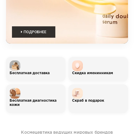
ПОДРОБНЕЕ
Бесплатная доставка
Скидка именинникам
При покупке от 15.000р.
10% скидка, действует в
доставка по городу
течении 3 дней
бесплатно
Бесплатная диагностика
Скраб в подарок
кожи
При покупке любого товара
Приходите в нашу аптеку на
Doctor Lab вы получите
Пионерской и пройдите
скраб Doctor Lab в
абсолютно бесплатную
подарок.
диагностику на
профессиональном
Космецевтика ведущих мировых брендов