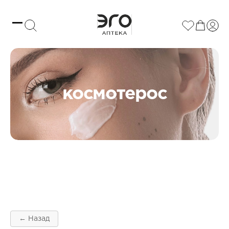
космотерос
← Назад