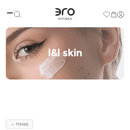
l&l skin
← Назад