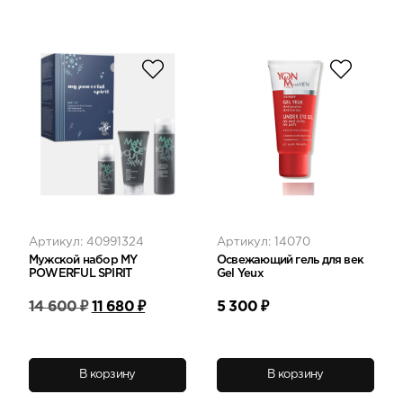
Артикул: 40991324
Артикул: 14070
Мужской набор MY
Освежающий гель для век
POWERFUL SPIRIT
Gel Yeux
Первоначальная
Текущая
14 600
₽
11 680
₽
5 300
₽
цена
цена:
составляла
11
14
680 ₽.
600 ₽.
В корзину
В корзину