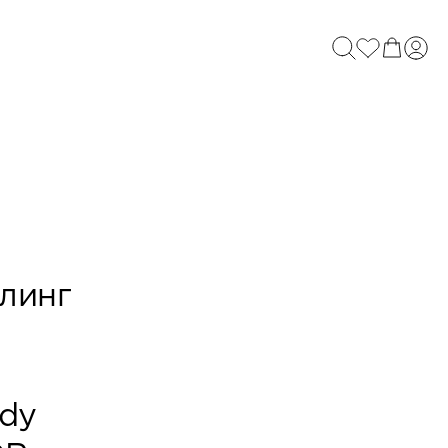
линг
ody