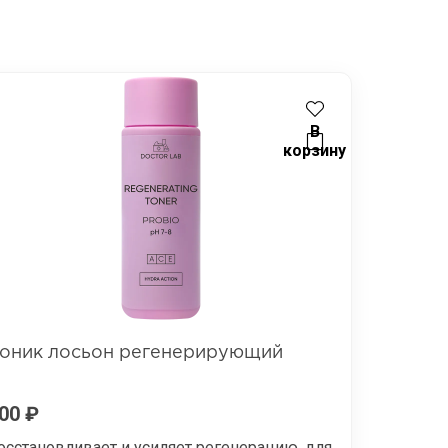
В
корзину
оник лосьон регенерирующий
00
₽
осстановливает и усиляет регенерацию, для