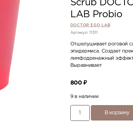
Scrub DOCT
LAB Probio
DOCTOR EGO LAB
Артикул: 11311
Отшелушивает роговой с
эпидермиса. Создает пре
лимфодренажный эффект
Выравнивает
800
₽
9 в наличии
В корзину