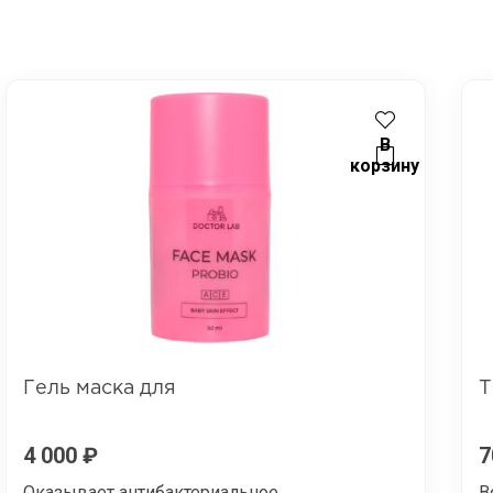
В
корзину
Гель маска для
Т
4 000
₽
7
Оказывает антибактериальное,
В