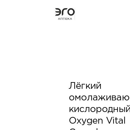
Лёгкий
омолажива
кислородный
Oxygen Vital