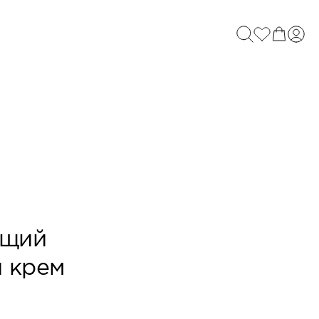
ющий
 крем