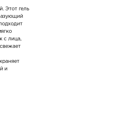
. Этот гель
разующий
подходит
мягко
 с лица,
освежает
храняет
й и