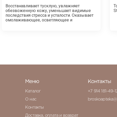
Восстанавливает тусклую, увлажняет
Т
обезвоженную кожу, уменьшает видимые
S
последствия стресса и усталости. Оказывает
омолаживающeе, осветляющее и
Меню
Контакты
Каталог
+7 914 181-49-1
О нас
broskoapteka@
Контакты
Доставка, оплата и возврат