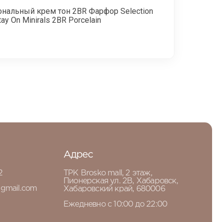
ональный крем тон 2BR Фарфор Selection
tay On Minirals 2BR Porcelain
Адрес
2
ТРК Brosko mall, 2 этаж,
Пионерская ул. 2В, Хабаровск,
gmail.com
Хабаровский край, 680006
Ежедневно с 10:00 до 22:00