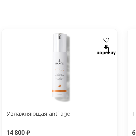
В
корзину
Увлажняющая anti age
Т
14 800
₽
6