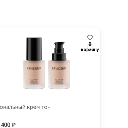
В
корзину
ональный крем тон
 400
₽