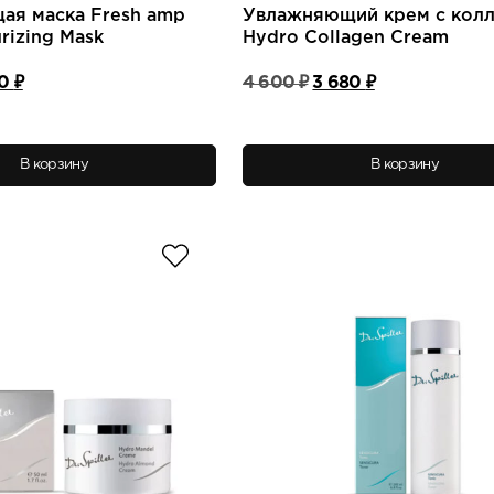
ая маска Fresh amp
Увлажняющий крем с кол
urizing Mask
Hydro Collagen Cream
оначальная
Текущая
Первоначальная
Текущая
60
₽
4 600
₽
3 680
₽
цена:
цена
цена:
авляла
4
составляла
3
560 ₽.
4
680 ₽.
.
600 ₽.
В корзину
В корзину